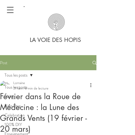
LA VOIE DES HOPIS
Post
Tous les posts
Lorraine
Tous les posts
21 févr.
8 min de lecture
Février dans la Roue de
Vblog
Médecine : la Lune des
Bien Être
Celebration
Grands Vents (19 février -
100% DIY
20 mars)
Enseignement