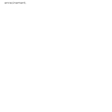
enracinement.
Du vent à la terre
Danser avec les vents