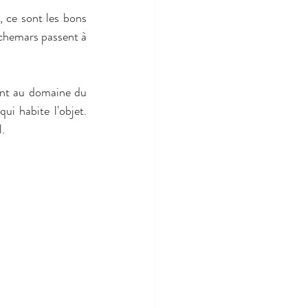
, ce sont les bons 
chemars passent à 
ent au domaine du 
i habite l'objet. 
l.