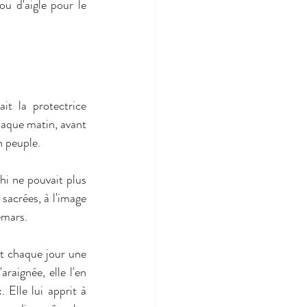
u d'aigle pour le 
it la protectrice 
haque matin, avant 
n peuple.
hi ne pouvait plus 
sacrées, à l'image 
emars.
t chaque jour une 
raignée, elle l'en 
Elle lui apprit à 