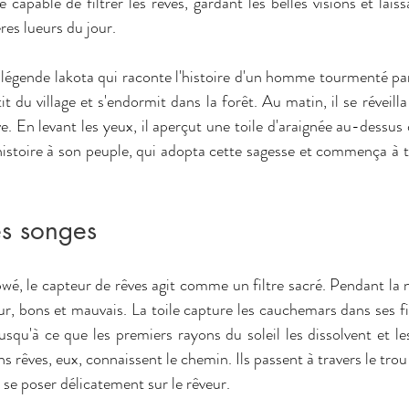
 capable de filtrer les rêves, gardant les belles visions et laissa
es lueurs du jour.
 légende lakota qui raconte l'histoire d'un homme tourmenté pa
it du village et s'endormit dans la forêt. Au matin, il se réveilla
e. En levant les yeux, il aperçut une toile d'araignée au-dessus de
 histoire à son peuple, qui adopta cette sagesse et commença à t
es songes
é, le capteur de rêves agit comme un filtre sacré. Pendant la nu
r, bons et mauvais. La toile capture les cauchemars dans ses fil
jusqu'à ce que les premiers rayons du soleil les dissolvent et l
s rêves, eux, connaissent le chemin. Ils passent à travers le trou 
 se poser délicatement sur le rêveur.