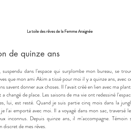
La toile des rêves de la Femme Araignée
n de quinze ans
 suspendu dans l'espace qui surplombe mon bureau, se tro
ves que mon ami Akim a tissé pour moi il y a quinze ans, avec ce
ans savent donner aux choses. Il l'avait créé en lien avec ma plant
t a changé de place. Les saisons de ma vie ont redessiné l'espa
s, lui, est resté. Quand je suis partie cinq mois dans la jung
e l'ai emporté avec moi. Il a voyagé dans mon sac, traversé les 
eux inconnus. Depuis quinze ans, il m'accompagne. Témoin s
n discret de mes rêves.