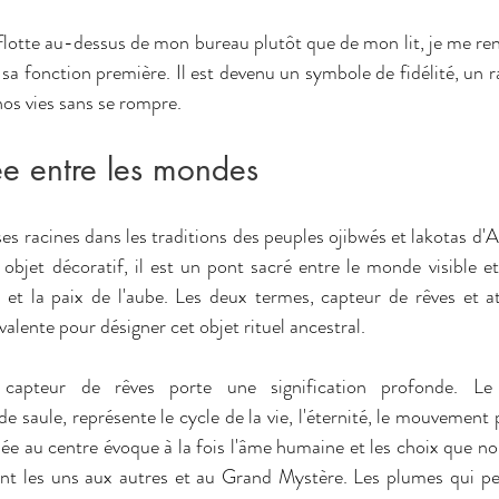
l flotte au-dessus de mon bureau plutôt que de mon lit, je me re
sa fonction première. Il est devenu un symbole de fidélité, un r
 nos vies sans se rompre.
sée entre les mondes
ses racines dans les traditions des peuples ojibwés et lakotas d
objet décoratif, il est un pont sacré entre le monde visible et 
 et la paix de l'aube. Les deux termes, capteur de rêves et at
valente pour désigner cet objet rituel ancestral.
apteur de rêves porte une signification profonde. Le c
de saule, représente le cycle de la vie, l'éternité, le mouvement p
issée au centre évoque à la fois l'âme humaine et les choix que nous
lient les uns aux autres et au Grand Mystère. Les plumes qui p