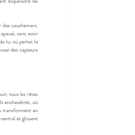
nt disparaître les 
r des cauchemars. 
 apaisé, sans avoir 
 lui où perlait la 
isser des capteurs 
it, tous les rêves 
s enchevêtrés, où 
es transforment en 
central et glissent 