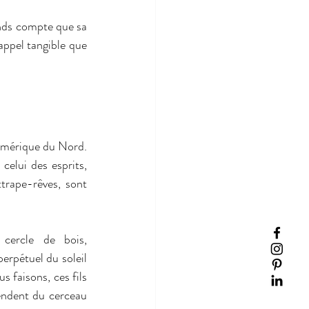
nds compte que sa 
appel tangible que 
'Amérique du Nord. 
celui des esprits, 
trape-rêves, sont 
ercle de bois, 
erpétuel du soleil 
 faisons, ces fils 
endent du cerceau 