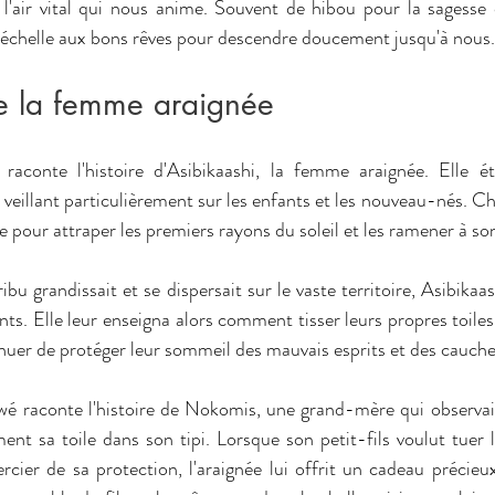
 l'air vital qui nous anime. Souvent de hibou pour la sagesse o
d'échelle aux bons rêves pour descendre doucement jusqu'à nous.
e la femme araignée
aconte l'histoire d'Asibikaashi, la femme araignée. Elle éta
, veillant particulièrement sur les enfants et les nouveau-nés. C
oile pour attraper les premiers rayons du soleil et les ramener à so
bu grandissait et se dispersait sur le vaste territoire, Asibikaas
ants. Elle leur enseigna alors comment tisser leurs propres toiles 
inuer de protéger leur sommeil des mauvais esprits et des cauch
wé raconte l'histoire de Nokomis, une grand-mère qui observai
nt sa toile dans son tipi. Lorsque son petit-fils voulut tuer l'a
ier de sa protection, l'araignée lui offrit un cadeau précieux. 