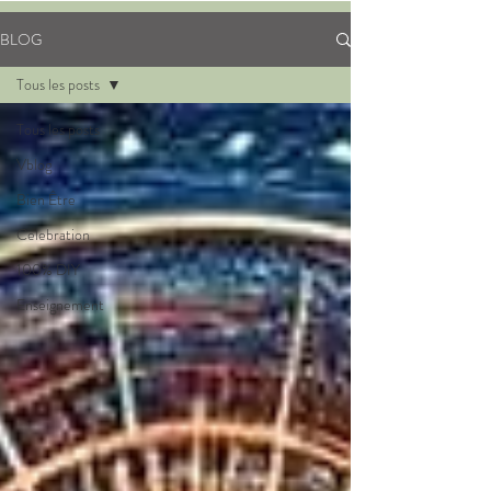
BLOG
Tous les posts
Tous les posts
Vblog
Bien Être
Celebration
100% DIY
Enseignement