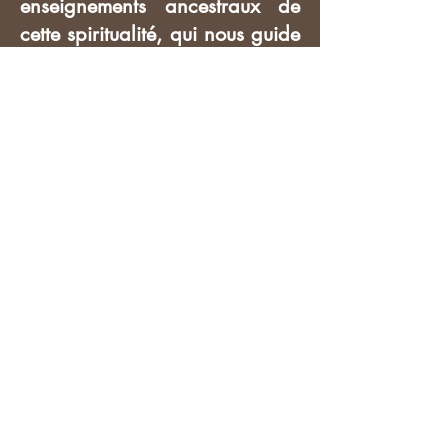
enseignements ancestraux de
cette spiritualité, qui nous guide
pour vivre en harmonie dans
notre monde agité
d'aujourd'hui.
Enseignement de la sagesse
Hopi
Ces enseignements permettent à ceux
qui s'y intéressent de se reconnecter à
des valeurs profondes et de trouver des
moyens de vivre en harmonie dans un
monde moderne souvent tumultueux.
Lorraine incarne un pont culturel,
démontrant comment les
traditions
spirituelles des Hopis
peuvent être
transmises et adoptées au-delà des