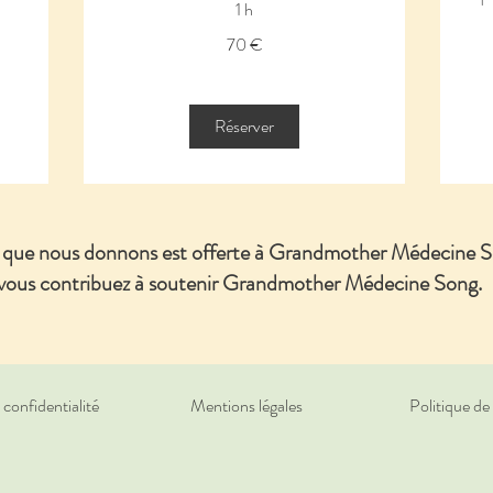
1 h
70
70 €
euros
45
eur
Réserver
e que nous donnons est offerte à Grandmother Médecine S
 vous contribuez à soutenir Grandmother Médecine Song.
 confidentialité
Mentions légales
Politique de