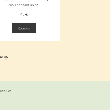
mois pendant un an.
45 €
os
Réserver
ong.
 cookies