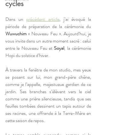
cycles 
Dans un 
précédent article
, j’ai évoqué la 
période de préparation de la cérémonie du 
Wuwuchim
 « Nouveau Feu ». Aujourd’hui, je 
vous invite dans un autre moment sacré : celui 
entre le Nouveau Feu et 
Soyal
, la cérémonie 
Hopi du solstice d’hiver. 
À travers la fenêtre de mon studio, mes yeux 
se posent sur lui, mon grand-père chêne, 
comme je l’appelle, majestueux gardien de ce 
jardin. Ses branches s’élèvent vers le ciel 
comme une prière silencieuse, tandis que ses 
feuilles tombées dessinent un tapis autour de 
ses racines, une offrande à la Terre-Mère en 
cette saison de repos. 
Le temps semble suspendu, comme si la 