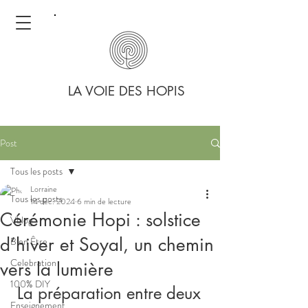
LA VOIE DES HOPIS
Post
Tous les posts
Lorraine
Tous les posts
14 déc. 2024
6 min de lecture
Cérémonie Hopi : solstice
Vblog
d’hiver et Soyal, un chemin
Bien Être
Celebration
vers la lumière
100% DIY
 La préparation entre deux 
Enseignement